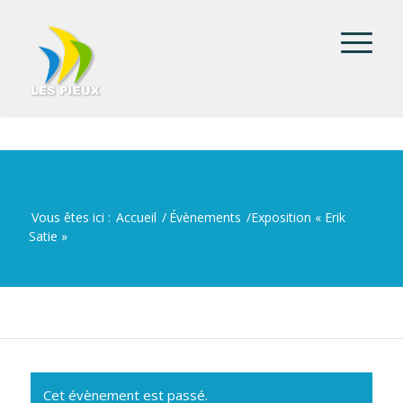
Vous êtes ici :
Accueil
/
Évènements
/
Exposition « Erik
Satie »
Cet évènement est passé.