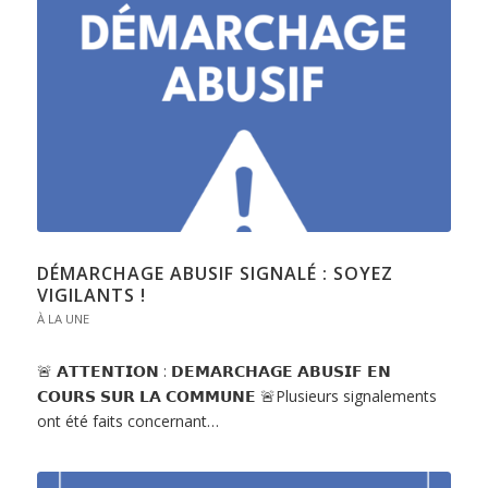
DÉMARCHAGE ABUSIF SIGNALÉ : SOYEZ
VIGILANTS !
À LA UNE
🚨 𝗔𝗧𝗧𝗘𝗡𝗧𝗜𝗢𝗡 : 𝗗𝗘𝗠𝗔𝗥𝗖𝗛𝗔𝗚𝗘 𝗔𝗕𝗨𝗦𝗜𝗙 𝗘𝗡
𝗖𝗢𝗨𝗥𝗦 𝗦𝗨𝗥 𝗟𝗔 𝗖𝗢𝗠𝗠𝗨𝗡𝗘 🚨Plusieurs signalements
ont été faits concernant…